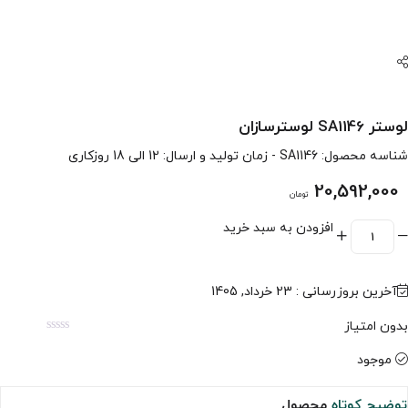
لوستر SA1146 لوسترسازان
شناسه محصول:
SA1146
- زمان تولید و ارسال: 12 الی 18 روزکاری
20,592,000
تومان
افزودن به سبد خرید
آخرین بروزرسانی : 23 خرداد, 1405
بدون امتیاز
موجود
توضیح کوتاه
محصول