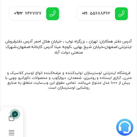
0922
6427127
021
55688462
آدرس دفتر همکاران: تهران ، بزرگراه نواب ، خیابان هلال احمر آدرس دفترفروش
اینترنتی:اصفهان،خیابان شیخ بهایی ،کوچه مینا آدرس کارخانه:اصفهان،شهرک
صنعتی دولت آباد
فروشگاه اینترنتی لوسترسازان تولیدکننده و عرضه‌کننده انواع لوستر کلاسیک و
مدرن، آباژور ایستاده و رومیزی، شمعدان، دیوارکوب و محصولات دکوراتیو چوبی با
بیش از 1000 مدل متنوع می‌باشد. تمامی حقوق این وب‌سایت متعلق به صنایع
روشنایی لوسترسازان است.
0