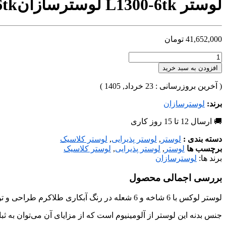
لوستر L1300-6tk لوسترسازان
6tk
41,652,000
تومان
افزودن به سبد خرید
( آخرین بروزرسانی : 23 خرداد, 1405 )
برند:
لوسترسازان
🚚 ارسال 12 تا 15 روز کاری
دسته بندی :
لوستر
,
لوستر پذیرایی
,
لوستر کلاسیک
برچسب ها
لوستر
,
لوستر پذیرایی
,
لوستر کلاسیک
برند ها:
لوسترسازان
بررسی اجمالی محصول
لوستر لوکس با 6 شاخه و 6 شعله در رنگ آبکاری طلاکرم طراحی و تولید شده است، که می‌توان متناسب با فضا و سلیقه‌ی شما در هررنگ آبکاری، هرتعداد شاخه و ابعاد مورد نظر تولید کرد.
جنس بدنه این لوستر از آلومینیوم است که از مزایای آن می‌توان به ثبا