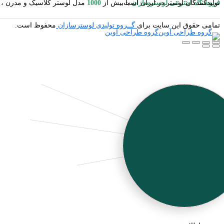
فروشگاه اینترنتی لوسترسازان
مدل لوستر کلاسیک و مدرن ، آباژور ایستاده و رومیزی ، شمعدان ، میوه خوری ایستاده و رومیزی ، کنارسالنی ایستاده ، دیوارکوب ، گردسوز و محصولات چوبی یکی از بزرگترین تولیدکنندگان لوستر در ایران است.
با بیش از
1000
تمامی حقوق این سایت برای
گــروه تولیدی لوسترسازان
محفوظ است.
گروه طراحی آوین