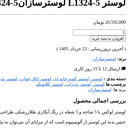
لوستر L1324-5 لوسترسازان
24-5
20,592,000
تومان
افزودن به سبد خرید
( آخرین بروزرسانی : 23 خرداد, 1405 )
برند:
لوسترسازان
🚚 ارسال 12 تا 15 روز کاری
دسته بندی :
لوستر
,
لوستر آشپزخانه ای
,
لوستر اتاق خواب
,
لوستر پذی
برچسب ها
لوستر
,
لوستر پذیرایی
,
لوستر کلاسیک
برند ها:
لوسترسازان
بررسی اجمالی محصول
لوستر لوکس با 5 شاخه و 5 شعله در رنگ آبکاری طلازرشکی طراحی و تولید شده است، که می‌توان متناسب با فضا و سلیقه‌ی شما در هررنگ آبکاری، هرتعداد شاخه و ابعاد مورد نظر تولید کرد.
جنس بدنه این لوستر از آلومینیوم است که از مزایای آن می‌توان به ثبا