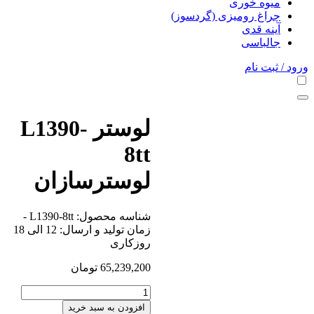
میوه خوری
چراغ رومیزی (گردسوز)
آینه قدی
جالباسی
ورود / ثبت نام
لوستر L1390-
8tt
لوسترسازان
شناسه محصول:
L1390-8tt
-
زمان تولید و ارسال: 12 الی 18
روزکاری
65,239,200
تومان
افزودن به سبد خرید