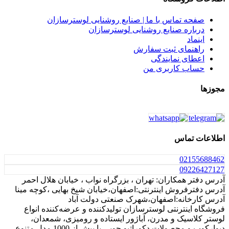
صفحه تماس با ما | صنایع روشنایی لوسترسازان
درباره صنایع روشنایی لوسترسازان
اینماد
راهنمای ثبت سفارش
اعطای نمایندگی
حساب کاربری من
مجوزها
اطلاعات تماس
021
55688462
0922
6427127
آدرس دفتر همکاران: تهران ، بزرگراه نواب ، خیابان هلال احمر
آدرس دفترفروش اینترنتی:اصفهان،خیابان شیخ بهایی ،کوچه مینا
آدرس کارخانه:اصفهان،شهرک صنعتی دولت آباد
فروشگاه اینترنتی لوسترسازان تولیدکننده و عرضه‌کننده انواع
لوستر کلاسیک و مدرن، آباژور ایستاده و رومیزی، شمعدان،
دیوارکوب و محصولات دکوراتیو چوبی با بیش از 1000 مدل متنوع