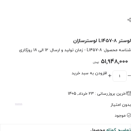
لوستر L1457-8 لوسترسازان
شناسه محصول:
L1457-8
- زمان تولید و ارسال: 12 الی 18 روزکاری
51,948,000
تومان
افزودن به سبد خرید
آخرین بروزرسانی : 23 خرداد, 1405
بدون امتیاز
موجود
توضیح کوتاه
محصول