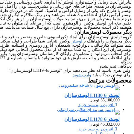
بنابراین بحث زیبایی و چشم‌نوازی لوستر به اندازه‌ی تامین روشنایی و حتی بیشت
لوسترسازان در همه‌ی طراحی‌های خود زیبایی و مشتری‌پسند بودن را اصل قر
لوستر با طراح لاله یکی از وسایل لوکس و کلاسیک است که در هرزمان طرف
لوستر لوکس دارای 4 شاخه و 8 شعله می‌باشد و در رنگ طلاکرم آبکاری شده است،
هرچند شما مشتریان عزیز می‌توانید محصولات لوسترسازان را در هر رنگ آبکا
جنس بدنه این لوستر لوکس از آلومینیوم است که از مزایای آن میتوان به ثبات
لازم به ذکر است محصولات لوسترسازان دارای پنج سال ضمانت می‌باشد، همچنین متعهد است که محصول خریداری شده را سالم به دست شما برساند و تا رسیدن محصول و نصب آن در خانه‌ی شما کارشناسان ما با شما همراه هستند.
دیگر محصولات لوسترسازان:
گروه تولیدی لوسترسازان برای ایجاد دکوراسیونی خاص و منحصر به فرد و فضا
دیگر محصولات را هماهنگ با
لوستر
لوکس انتخابی شما طراحی و تولید میکند.
شما میتوانید کنارسالنی، دیوارکوب، شمعدان، آباژور رومیزی و ایستاده، ظر
لوسترسازان این امکان را به شما میدهد که از مدل محصول انتخابیِ خود دیگر 
برای انتخاب می‌توانید از مشاوره‌ی رایگان کارشناسان لوسترسازان بهره بگیری
برای اطلاعات بیشتر و ثبت سفارش های خود میتوانید با واتساپ شماره ی 09226427127 در ارتباط باشید.
دیدگاه
دیدگاهی ثبت نشده.
اولین نفری باشید که نظر می دهید برای “لوستر L1119-4s لوسترسازان”
برای نوشتن دیدگاه باید
وارد بشوید
.
محصولات
مرتبط
لوستر L1130-6 لوسترسازان
35,100,000
تومان
افزودن به سبد خرید
لوستر L1178-6 لوسترسازان
46,332,000
تومان
افزودن به سبد خرید