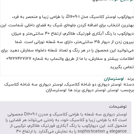
دیوارکوب لوستر کلاسیک مدل D1609-1، با طراحی زیبا و منحصر به فرد،
بهترین انتخاب برای اضافه کردن جلوه‌ای شیک به فضای داخلی شماست. این
دیوارکوب با رنگ آبکاری فورتیک طلاکرم، ارتفاع 40 سانتی‌متر و میزان
بیرون زدن از دیوار 35 سانتی‌متر، دارای سه شعله نورانی است. شما
می‌توانید این محصول را در هر رنگ و تعداد شعله دلخواه سفارش دهید. برای
اطلاعات بیشتر و سفارش، با ما از طریق واتساپ به شماره 09226427127
تماس بگیرید.
برند :
لوسترسازان
دسته:
لوستر دیواری دو شاخه کلاسیک
,
لوستر دیواری سه شاخه کلاسیک
برچسب:
لوستر
,
لوستر دیواری
برند ها:
لوسترسازان
توضیحات
لوستر دیواری سه شعله با طراحی کلاسیک و مدرن D1609-1 محصولی
است که با طراحی زیبا و کلاسیک خود، به راحتی می‌تواند هر فضایی را
متحول کند. این دیوارکوب با رنگ آبکاری فورتیک طلاکرم، ترکیبی از
elegance و sophistication را به نمایش می‌گذارد. با ارتفاع 40