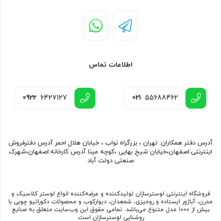
اطلاعات تماس
0922
6427127
021
55688462
آدرس دفتر همکاران: تهران ، بزرگراه نواب ، خیابان هلال احمر آدرس دفترفروش
اینترنتی:اصفهان،خیابان شیخ بهایی ،کوچه مینا آدرس کارخانه:اصفهان،شهرک
صنعتی دولت آباد
فروشگاه اینترنتی لوسترسازان تولیدکننده و عرضه‌کننده انواع لوستر کلاسیک و
مدرن، آباژور ایستاده و رومیزی، شمعدان، دیوارکوب و محصولات دکوراتیو چوبی با
بیش از 1000 مدل متنوع می‌باشد. تمامی حقوق این وب‌سایت متعلق به صنایع
روشنایی لوسترسازان است.