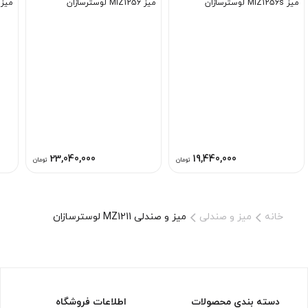
میز MIZ1256s لوسترسازان
میز MIZ1256 لوسترسازان
میز MZ1269 لوسترساز
23,040,000
19,440,000
تومان
تومان
خانه
میز و صندلی
میز و صندلی MZ1211 لوسترسازان
دسته بندی محصولات
اطلاعات فروشگاه