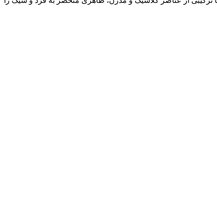
ا ترکیبی از عناصر کلاسیک و مدرن، ظاهری منحصر به فرد و شیک را