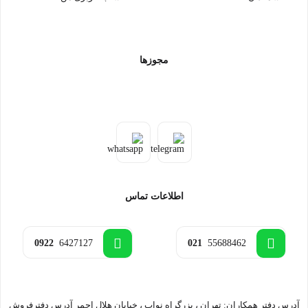
مجوزها
اطلاعات تماس
0922
6427127
021
55688462
آدرس دفتر همکاران: تهران ، بزرگراه نواب ، خیابان هلال احمر آدرس دفترفروش