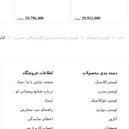
19,796,400
29,952,000
تومان
تومان
خانه
لوستر ایستاده
لوستر ایستاده مدرن (کنارسالنی مدرن)
کنارس
دسته بندی محصولات
اطلاعات فروشگاه
لوستر کلاسیک
صفحه تماس با ما | صنایع روشنایی
لوستر مدرن
درباره صنایع روشنایی لوسترسازان
لوستر نئوکلاسیک
اینماد
لوستر دیواری
راهنمای ثبت سفارش
آباژور
اعطای نمایندگی
شمعدان
حساب کاربری من