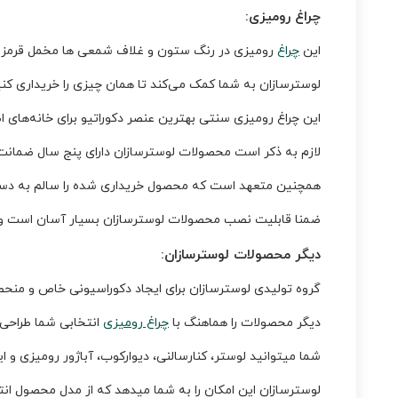
چراغ رومیزی:
این
چراغ
رومیزی در رنگ ستون و غلاف شمعی ها مخمل قرمز و رنگ آبکاری طلا قهوه ای قلم و قطر 40 سانتی متر و ار
لوسترسازان به شما کمک می‌کند تا همان چیزی را خریداری کنید
این چراغ رومیزی سنتی بهترین عنصر دکوراتیو برای خانه‌های 
لازم به ذکر است محصولات لوسترسازان دارای پنج سال ضمانت
همچنین متعهد است که محصول خریداری شده را سالم به دست 
ضمنا قابلیت نصب محصولات لوسترسازان بسیار آسان است و می
دیگر محصولات لوسترسازان:
گروه تولیدی لوسترسازان برای ایجاد دکوراسیونی خاص و منحص
دیگر محصولات را هماهنگ با
چراغ رومیزی
انتخابی شما طراحی 
شما میتوانید لوستر، کنارسالنی، دیوارکوب، آباژور رومیزی و
لوسترسازان این امکان را به شما میدهد که از مدل محصول انتخا