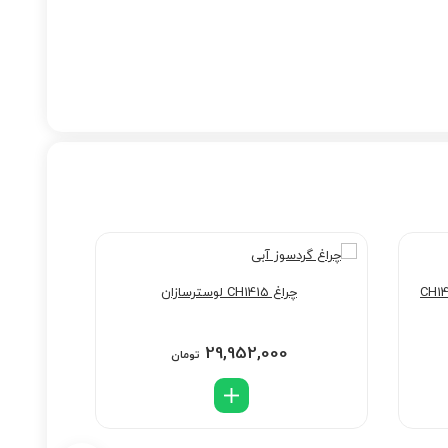
ریستال شاه ملائکه CH1413
چراغ CH1415 لوسترسازان
29,952,000
تومان