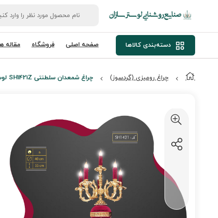
صفحه اصلی
فروشگاه
مقاله ها
دسته‌بندی کالاها
چراغ رومیزی (گردسوز)
چراغ شمعدان سلطنتی SH1421Z لوسترسازان