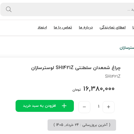
اعطای نمایندگی
درباره ما
تماس با ما
اینماد
چراغ شمعدان سلطنتی SH1421Z لوسترسازان
SH1421Z
16,380,000
تومان
افزودن به سبد خرید
( آخرین بروزرسانی : 24 خرداد, 1405 )