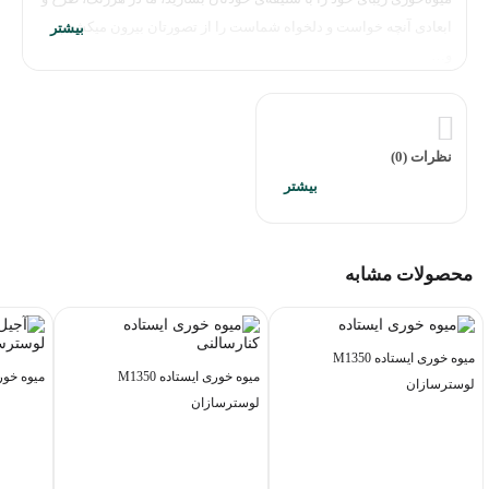
ابعادی آنچه خواست و دلخواه شماست را از تصورتان بیرون میکشیم
و…
نظرات (0)
محصولات مشابه
میوه خوری ایستاده M1350
میوه خوری ایستاده M1350
میوه خوری M1347-A لوس
لوسترسازان
لوسترسازان