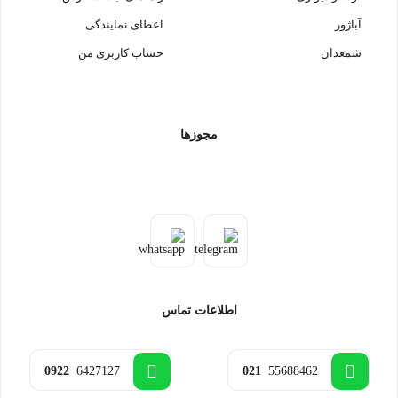
آباژور
اعطای نمایندگی
شمعدان
حساب کاربری من
مجوزها
اطلاعات تماس
0922
6427127
021
55688462