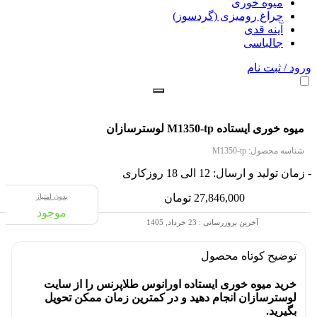
میوه خوری
چراغ رومیزی (گردسوز)
آینه قدی
جالباسی
ورود / ثبت نام
میوه خوری ایستاده M1350-tp لوسترسازان
شناسه محصول:
M1350-tp
- زمان تولید و ارسال: 12 الی 18 روزکاری
27,846,000
تومان
بدون امتیاز
موجود
آخرین بروزرسانی : 23 خرداد, 1405
توضیح کوتاه
محصول
خرید میوه خوری ایستاده اورانوس طلاپرنس را از سایت
لوسترسازان انجام دهید و در کمترین زمان ممکن تحویل
بگیرید.