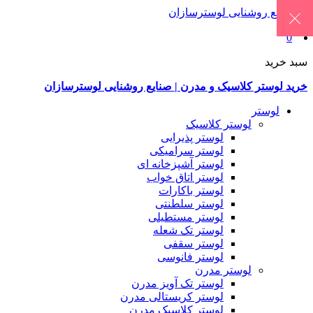
0
سبد خرید
خرید لوستر کلاسیک و مدرن | صنایع روشنایی لوسترسازان
لوستر
لوستر کلاسیک
لوستر پذیرایی
لوستر سرامیکی
لوستر آشپزخانه ای
لوستر اتاق خواب
لوستر باکارات
لوستر سلطنتی
لوستر مستطیلی
لوستر تک شعله
لوستر سقفی
لوستر فانوسی
لوستر مدرن
لوستر تک آویز مدرن
لوستر کریستالی مدرن
لوستر کلاسیک مدرن