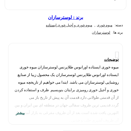
برند :
لوسترسازان
دسته:
میوه خوری
,
میوه خوری و آجیل خوری ایستاده
برند ها:
لوسترسازان
توضیحات
میوه خوری ایستاده اورانوس طلاپرنس لوسترسازان میوه خوری
ایستاده اورانوس طلاپرنس لوسترسازان یک محصول زیبا از صنایع
روشنایی لوسترسازان می باشد. ابتدا می خواهیم از تاریخچه میوه
خوری و آجیل خوری رومیزی برایتان بنویسیم. ظرف و استفاده کردن
از آن قدمتی طولانی دارد.قدمت آن به پیش از تاریخ باز می
گردد.قدیمی ترین ظروف سفالی جهان در منطقه ای بین ایران و بین
النهرین یافت شده است.بعد از آن ظروف مفرغی به بازار آمد.بعد از
آن ظروف آشپزی حلب و چدنی…