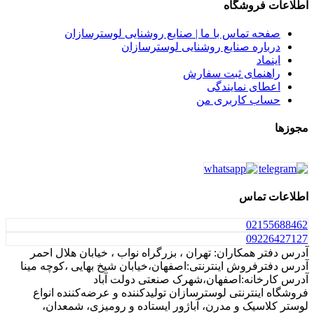
اطلاعات فروشگاه
صفحه تماس با ما | صنایع روشنایی لوسترسازان
درباره صنایع روشنایی لوسترسازان
اینماد
راهنمای ثبت سفارش
اعطای نمایندگی
حساب کاربری من
مجوزها
اطلاعات تماس
021
55688462
0922
6427127
آدرس دفتر همکاران: تهران ، بزرگراه نواب ، خیابان هلال احمر
آدرس دفترفروش اینترنتی:اصفهان،خیابان شیخ بهایی ،کوچه مینا
آدرس کارخانه:اصفهان،شهرک صنعتی دولت آباد
فروشگاه اینترنتی لوسترسازان تولیدکننده و عرضه‌کننده انواع
لوستر کلاسیک و مدرن، آباژور ایستاده و رومیزی، شمعدان،