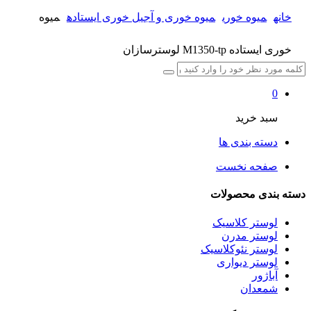
خانه
میوه خوری
میوه خوری و آجیل خوری ایستاده
میوه
خوری ایستاده M1350-tp لوسترسازان
0
سبد خرید
دسته بندی ها
صفحه نخست
دسته بندی محصولات
لوستر کلاسیک
لوستر مدرن
لوستر نئوکلاسیک
لوستر دیواری
آباژور
شمعدان