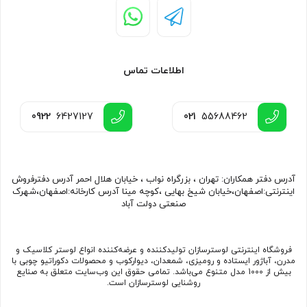
اطلاعات تماس
0922
6427127
021
55688462
آدرس دفتر همکاران: تهران ، بزرگراه نواب ، خیابان هلال احمر آدرس دفترفروش
اینترنتی:اصفهان،خیابان شیخ بهایی ،کوچه مینا آدرس کارخانه:اصفهان،شهرک
صنعتی دولت آباد
فروشگاه اینترنتی لوسترسازان تولیدکننده و عرضه‌کننده انواع لوستر کلاسیک و
مدرن، آباژور ایستاده و رومیزی، شمعدان، دیوارکوب و محصولات دکوراتیو چوبی با
بیش از 1000 مدل متنوع می‌باشد. تمامی حقوق این وب‌سایت متعلق به صنایع
روشنایی لوسترسازان است.