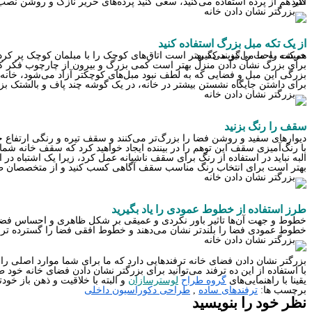
اگر هم از پرده استفاده می‌کنید، سعی کنید پرده‌های حریر نازک و روشن نصب کنید تا جلوی ورود نور به خانه گرفته نشود. پرده اتاق نشیمن و پرده اتاق خواب باید ویژگی‌های خاصی داشته باشند و بهتر است در مورد آن‌ها آگاهی کسب کنید.
از یک تکه مبل بزرگ استفاده کنید
همیشه به ما می‌گویند که بهتر است اتاق‌های کوچک را با مبلمان کوچک پر کرد. ولی این واقعا اشتباه است.استفاده از چند قطعه مبل کوچک و جمع و جور، تنها فضا را شلوغ میکند و علاوه بر کوچک نشان دادن فضا، جلوی رفت و آمد و حرکت راحت را نیز می‌گیرد.
برای بزرگ نشان دادن منزل بهتر است کمی بزرگ و بیرون از چارچوب فکر کنید
بزرگی این مبل و فضایی که به لطف نبود مبل‌های کوچکتر آزاد می‌شود، خانه ش
برای داشتن جایگاه نشستن بیشتر در خانه، در یک گوشه چند پاف و بالشتک بزرگ 
سقف را رنگ بزنید
دیوارهای سفید و روشن فضا را بزرگ‌تر می‌کنند و سقف تیره و رنگی ارتفاع خا
با رنگ‌آمیزی سقف این توهم را در بیننده ایجاد خواهید کرد که سقف خانه شما
البه نباید در استفاده از رنگ برای سقف ناشیانه عمل کرد، زیرا یک اشتباه در
بهتر است برای انتخاب رنگ مناسب سقف آگاهی کسب کنید و از متخصصان ط
طرز استفاده از خطوط عمودی را یاد بگیرید
خطوط و جهت آن‌ها تاثیر باور نکردی و عمیقی بر شکل ظاهری و احساس فضا 
خطوط عمودی فضا را بلند‌تر نشان می‌دهند و خطوط افقی فضا را گسترده تر م
بزرگتر نشان دادن فضای خانه ترفندهایی دارد که ما برای شما موارد اصلی را ب
با استفاده از این ده ترفند می‌توانید برای بزرگتر نشان دادن فضای خانه خود ط
یقینا با راهنمایی‌های
گروه طراح
لوسترسازان
و البته با خلاقیت و ذهن باز خودت
برچسب ها:
ترفندهای ساده
,
طراحی دکوراسیون داخلی
نظر خود را بنویسید