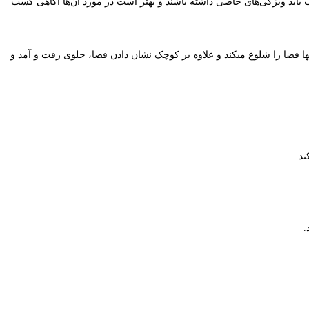
ند.
.