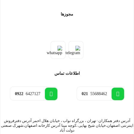
مجوزها
اطلاعات تماس
0922
6427127
021
55688462
آدرس دفتر همکاران: تهران ، بزرگراه نواب ، خیابان هلال احمر آدرس دفترفروش
اینترنتی:اصفهان،خیابان شیخ بهایی ،کوچه مینا آدرس کارخانه:اصفهان،شهرک صنعتی
دولت آباد