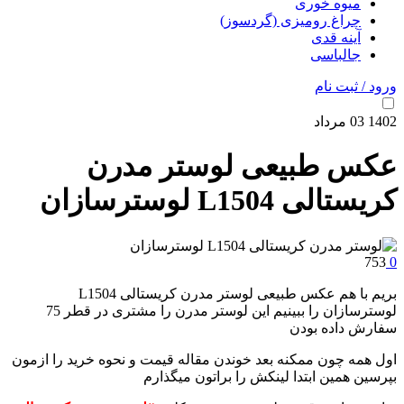
میوه خوری
چراغ رومیزی (گردسوز)
آینه قدی
جالباسی
ورود / ثبت نام
1402
03
مرداد
عکس طبیعی لوستر مدرن
کریستالی L1504 لوسترسازان
753
0
بریم با هم عکس طبیعی لوستر مدرن کریستالی L1504
لوسترسازان را ببینیم این لوستر مدرن را مشتری در قطر 75
سفارش داده بودن
اول همه چون ممکنه بعد خوندن مقاله قیمت و نحوه خرید را ازمون
بپرسین همین ابتدا لینکش را براتون میگذارم