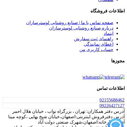
اطلاعات فروشگاه
صفحه تماس با ما | صنایع روشنایی لوسترسازان
درباره صنایع روشنایی لوسترسازان
اینماد
راهنمای ثبت سفارش
اعطای نمایندگی
حساب کاربری من
مجوزها
اطلاعات تماس
021
55688462
0922
6427127
آدرس دفتر همکاران: تهران ، بزرگراه نواب ، خیابان هلال احمر
آدرس دفترفروش اینترنتی:اصفهان،خیابان شیخ بهایی ،کوچه مینا
آدرس کارخانه:اصفهان،شهرک صنعتی دولت آباد