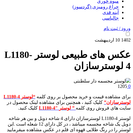
میوه خوری
چراغ رومیزی (گردسوز)
آینه قدی
جالباسی
ورود / ثبت نام
1402
10
اردیبهشت
عکس های طبیعی لوستر L1180-
4 لوسترسازان
1205
0
برای مشاهده قیمت و خرید محصول بر روی کلمه
“لوستر L1180-4
لوسترسازان”
کلیک کنید ، همچنین برای مشاهده لینک محصول در
سایت های فروش روی کلمه
” لوستر
L1180-4″
کلیک کنید.
لوستر L1180-4 لوسترسازان دارای 4 شاخه دوبل و بین هر شاخه
دوبل یک شاخه مجسمه میباشد ، در کل دارای 12 شعله است .این
لوستر را در رنگ طلایی قهوه ای قلم در عکس مشاهده میفرمایید