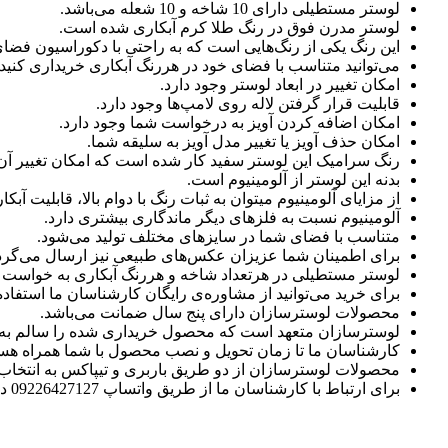
لوستر مستطیلی دارای 10 شاخه و 10 شعله می‌باشد.
لوستر مدرن فوق در رنگ طلا کرم آبکاری شده است.
این رنگ یکی از رنگ‌هایی است که به راحتی با دکوراسیون فض
می‌توانید متناسب با فضای خود در هررنگ آبکاری خریداری کنید.
امکان تغییر در ابعاد لوستر وجود دارد.
قابلیت قرار گرفتن لاله روی لامپ‌ها وجود دارد.
امکان اضافه کردن آویز به درخواست شما وجود دارد.
امکان حذف آویز یا تغییر مدل آویز به سلیقه شما.
رنگ سرامیک این لوستر سفید کار شده است که امکان تغییر آن 
بدنه این لوستر از آلومینیوم است.
از مزایای آلومینیوم میتوان به ثبات رنگ با دوام بالا، قابلیت 
آلومینیوم نسبت به فلزهای دیگر ماندگاری بیشتری دارد.
متناسب با فضای شما در سایزهای مختلف تولید می‌شود.
برای اطمینان شما عزیزان عکس‌های طبیعی نیز ارسال می‌گرد
لوستر مستطیلی در هرتعداد شاخه و هررنگ آبکاری به خواست ش
برای خرید می‌توانید از مشاوره‌ی رایگان کارشناسان ما استفاده 
محصولات لوسترسازان دارای پنج سال ضمانت می‌باشد.
لوسترسازان متعهد است که محصول خریداری شده را سالم به
کارشناسان ما تا زمان تحویل و نصب محصول با شما همراه هست
محصولات لوسترسازان از دو طریق باربری و تیپاکس به انتخا
برای ارتباط با کارشناسان ما از طریق واتساپ 09226427127 در ارتباط باشید.