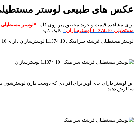
عکس های طبیعی لوستر مستطیلی فرشته L1374-10
برای مشاهده قیمت و خرید محصول بر روی کلمه
“لوستر مستطیلی فرشته سرام
مستطیلی L1374-10 لوسترسازان
“
کلیک کنید.
لوستر مستطیلی فرشته سرامیکی L1374-10 لوسترسازان دارای 10 شاخه تک لامپ میباشد ، در کل دارای 10 شعله است .این لوستر را در رنگ طلایی سفید در عکس مشاهده میفرمایید
این لوستر دارای جای آویز برای افرادی که دوست دارن لوسترشون با آ
سفارش دهید