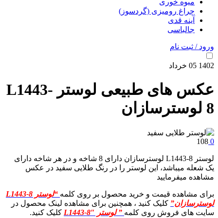
میوه خوری
چراغ رومیزی (گردسوز)
آینه قدی
جالباسی
ورود / ثبت نام
1402
05
خرداد
عکس های طبیعی لوستر L1443-
8 لوسترسازان
108
0
لوستر L1443-8 لوسترسازان دارای 8 شاخه و در هر شاخه دارای
یک شعله میباشد، این لوستر را در رنگ طلایی سفید در عکس
مشاهده میفرمایید
برای مشاهده قیمت و خرید محصول بر روی کلمه
“لوستر L1443-8
لوسترسازان”
کلیک کنید ، همچنین برای مشاهده لینک محصول در
سایت های فروش روی کلمه
” لوستر L1443-8″
کلیک کنید.