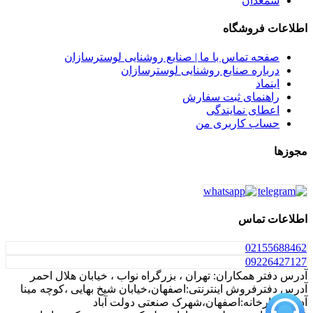
شمعدان
اطلاعات فروشگاه
صفحه تماس با ما | صنایع روشنایی لوسترسازان
درباره صنایع روشنایی لوسترسازان
اینماد
راهنمای ثبت سفارش
اعطای نمایندگی
حساب کاربری من
مجوزها
اطلاعات تماس
021
55688462
0922
6427127
آدرس دفتر همکاران: تهران ، بزرگراه نواب ، خیابان هلال احمر
آدرس دفترفروش اینترنتی:اصفهان،خیابان شیخ بهایی ،کوچه مینا
آدرس کارخانه:اصفهان،شهرک صنعتی دولت آباد