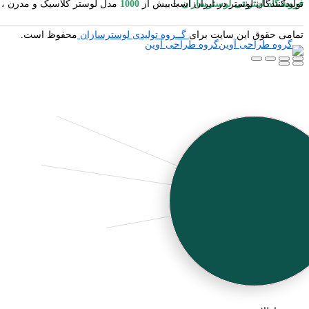
فروشگاه اینترنتی لوسترسازان
مدل لوستر کلاسیک و مدرن ، آباژور ایستاده و رومیزی ، شمعدان ، میوه خوری ایستاده و رومیزی ، کنارسالنی ایستاده ، دیوارکوب ، گردسوز و محصولات چوبی یکی از بزرگترین تولیدکنندگان لوستر در ایران است.
با بیش از
1000
تمامی حقوق این سایت برای
گــروه تولیدی لوسترسازان
محفوظ است.
گروه طراحی آوین