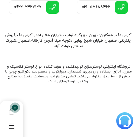
0922
6427127
021
55688462
آدرس دفتر همکاران: تهران ، بزرگراه نواب ، خیابان هلال احمر آدرس دفترفروش
اینترنتی:اصفهان،خیابان شیخ بهایی ،کوچه مینا آدرس کارخانه:اصفهان،شهرک
صنعتی دولت آباد
فروشگاه اینترنتی لوسترسازان تولیدکننده و عرضه‌کننده انواع لوستر کلاسیک و
مدرن، آباژور ایستاده و رومیزی، شمعدان، دیوارکوب و محصولات دکوراتیو چوبی با
بیش از 1000 مدل متنوع می‌باشد. تمامی حقوق این وب‌سایت متعلق به صنایع
روشنایی لوسترسازان است.
0