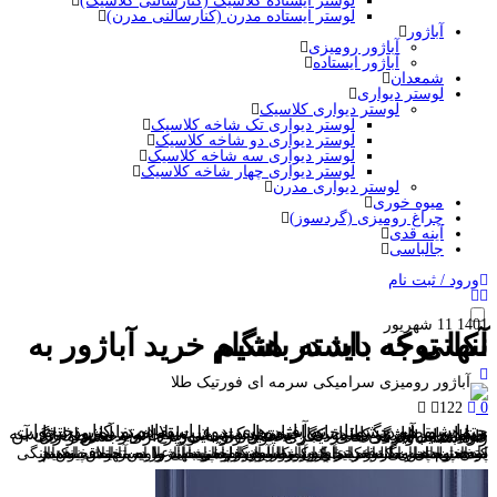
لوستر ایستاده کلاسیک (کنارسالنی کلاسیک)
لوستر ایستاده مدرن (کنارسالنی مدرن)
آباژور
آباژور رومیزی
آباژور ایستاده
شمعدان
لوستر دیواری
لوستر دیواری کلاسیک
لوستر دیواری تک شاخه کلاسیک
لوستر دیواری دو شاخه کلاسیک
لوستر دیواری سه شاخه کلاسیک
لوستر دیواری چهار شاخه کلاسیک
لوستر دیواری مدرن
میوه خوری
چراغ رومیزی (گردسوز)
آینه قدی
جالباسی
ورود / ثبت نام
1401
11
شهریور
نکاتی که باید در هنگام خرید آباژور به آنها توجه داشته باشیم
122
0
حتما شما هم چشمتان به آباژورهای بدون استفاده در کنار تختخواب و یا هر نقطه دیگر از خانه افتاده است، علت بلا استفاده بودن را میتوان در آباژور نامناسب جستجو کرد. در واقع خرید آباژور در دسته خرید هایی است که در کنار بخشیدن زیبایی به خانه و محیط اتاق خواب باید ویژگی های دیگری چون زاویه نورپردازی، جنس و رنگ آن را داشته باشد.
به همان اندازه که خرید آباژور مناسب جلوه زیبایی را به محیط خانه ما میدهد به همان اندازه نیز خرید یک آباژور نامناسب علاوه بر اتلاف و هدر دادن پولمان می تواند نمای دکوراسیون داخلی خانه را دستخوش ناهماهنگی کند. در ادامه ما به نکاتی که باید در هنگام خرید آباژور به آنها دقت کنیم پرداختیم پس اگر قصد خرید آباژور را دارید پیشنهاد ما این است پیش از انتخاب حتما مطالب را تا پایان مطالعه بفرمایید.