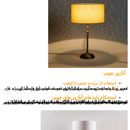
آباژور چوبی
استفاده از برند و جنس با کیفیت
خرید
آباژور
به اندازه خرید مبلمان قابل اهمیت است.آباژور باید از برند های معتبر و با ضمانت تهیه گردد.در کنار توجه به جنس و نوع پایه آباژور باید از ایمن و بادوام بودن سیستم برقی آباژور نیز باید اطمینان حاصل کنید.
استحکام پایه های آباژور های چوبی
به عنوان نکته آخر که در هنگام خرید آباژور باید به آن دقت کنیم استحکام و ثابت بودن پایه های آباژور چوبی در هنگام ایستادن است.در برخی از آباژور چوبی ایستاده به علت دارا بودن ویژگی تنظیم ارتفاع به مرور زمان و در پی چندین بار استفاده و تنظیم ارتفاع،آباژور دچار لغزش و لنگیدن در هنگام استفاده میگردد.پس در هنگام خرید آباژور حتما این نکته را مد نظر قرار دهید که پایه های آباژور به قطر و جنس مناسب توانایی نگهداری آباژور را در ارتفاع های متفاوت را داشته باشد.