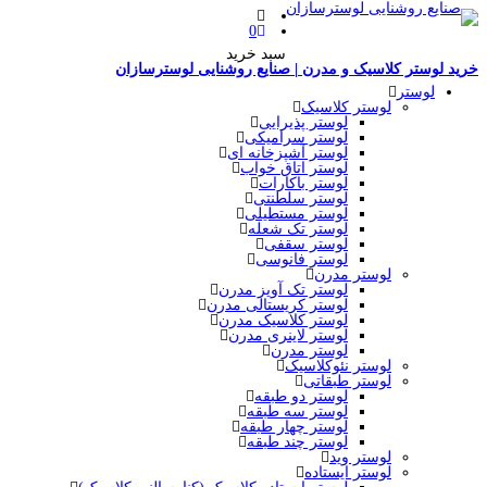
0
سبد خرید
خرید لوستر کلاسیک و مدرن | صنایع روشنایی لوسترسازان
لوستر
لوستر کلاسیک
لوستر پذیرایی
لوستر سرامیکی
لوستر آشپزخانه ای
لوستر اتاق خواب
لوستر باکارات
لوستر سلطنتی
لوستر مستطیلی
لوستر تک شعله
لوستر سقفی
لوستر فانوسی
لوستر مدرن
لوستر تک آویز مدرن
لوستر کریستالی مدرن
لوستر کلاسیک مدرن
لوستر لاینری مدرن
لوستر مدرن
لوستر نئوکلاسیک
لوستر طبقاتی
لوستر دو طبقه
لوستر سه طبقه
لوستر چهار طبقه
لوستر چند طبقه
لوستر وید
لوستر ایستاده