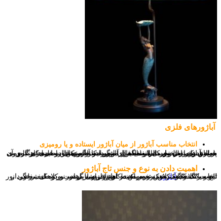
آباژورهای فلزی
انتخاب مناسب آباژور از میان آباژور ایستاده و یا رومیزی
مطابق یک اصل تجربی استفاده از آباژور ایستاده عمدتا در فضاهای عمومی به مانند پذیرایی مورد استفاده قرار میگیرد و آباژورهای رومیزی نیز بر روی پامیزی های تختخواب قرار میگیرد، البته به کار گیری این اصل در هنگام خرید آباژور یه اصل کاملا سلیقه ای می باشد و ممکن است به کارگیری آن بر اساس متراژ و وسایل و مبلمان موجود در خانه متفاوت است.
اهمیت دادن به نوع و جنس تاج آباژور
تاج و یا کلاهک
آباژور
به خصوص در نوع فلزی از اهمیت ویژه ای برخوردار است.رنگ کلاهک نقش تعیین کننده ای در زاویه پرتاب نور و طیف رنگی نور ایفا میکند. وجود کلاهک تیره باعث کاهش روشنایی نور و کلاهک شفاف تقویت کننده گسترش نور به محیط اطراف می گردد.