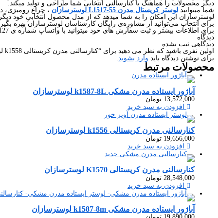
دیگر محصولات را هماهنگ با کنارسالنی انتخابی شما طراحی و تولید میکند.
شما میتوانید
لوستر کریستال مدرن L1517-55 لوسترسازان
، چراغ رومیزی، د
لوسترسازان این امکان را به شما میدهد که از مدل محصول انتخابیِ خود دیگر 
برای انتخاب می‌توانید از مشاوره‌ی رایگان کارشناسان لوسترسازان بهره بگیری
برای اطلاعات بیشتر و ثبت سفارش های خود میتوانید با واتساپ شماره ی 09226427127 در ارتباط باشید.
دیدگاه
دیدگاهی ثبت نشده.
اولین نفری باشید که نظر می دهید برای “کنارسالنی مدرن کریستالی k1558 لوسترسازان”
برای نوشتن دیدگاه باید
وارد بشوید
.
محصولات
مرتبط
آباژور ایستاده مدرن مشکی k1587-8L لوسترسازان
13,572,000
تومان
افزودن به سبد خرید
کنارسالنی مدرن کریستالی k1556 لوسترسازان
19,656,000
تومان
افزودن به سبد خرید
کنارسالنی مدرن کریستالی K1570 لوسترسازان
28,548,000
تومان
افزودن به سبد خرید
آباژور ایستاده مدرن مشکی k1587-8m لوسترسازان
19,890,000
تومان