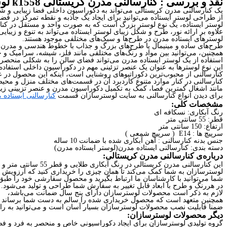
نقد و بررسی :
کنارسالنی مدرن کریستالی k1558 لوسترسازان
یک کنارسالنی مدرن کریستالی می‌تواند به دکوراسیون داخلی فضا زیبایی و ش
از طراحی لوستر ایستاده می‌توانید برای ایجاد یک جاذبه و نقطه تمرکز در فضا
لوستر ایستاده، یک نوع لوستر بزرگ است که به صورت واحد و مستقل در کنار
علاوه بر ارائه نور، طرح و شکل زیبای لوستر ایستاده می‌تواند به تنوع و زیبای
لوسترهای ایستاده مدرن در طرح‌ها و سبک‌های مختلفی موجود هستند.
طرح‌های ساده و مینیمال یا طرح‌های بزرگ و جذاب با خطوط هندسی و مدرن می‌
همچنین، می‌توانید بین مواد و رنگ‌های مختلفی مانند فلز، شیشه، سرامیک و چر
استفاده از یک لوستر ایستاده مدرن می‌تواند فضای سالن را به شکلی منحصر ب
این نوع لوسترها به عنوان یک عنصر تزئینی مهم در دکوراسیون داخلی استفاده م
کنارسالنی از محبوب‌ترین دکوراتیوهای روشنایی است، اینکه این محصول در 
کنارسالنی در کنار موارد متنوع کاردبرد آن در قسمت‌های مختلف منزل و محیط
مانند اشغال کمترین فصا، کمک به تکمیل دکوراسیون مدرن و عنصر تزیینی زیب
برای دیدن انواع کنارسالنی به سایت لوسترسازان قسمت
کنارسالنی ایستاده 
مشخصات کلی:
رنگ آبکاری: نسکافه ای
قطر: 55 سانتی متر
ارتفاع: 150 سانتی متر
سرپیچ ها : E14 ( سرپیچ شمعی )
جنس بدنه کنارسالنی : آهن آبکاری شده با ضمانت 10 ساله
دسته بندی: کنارسالنی ایستاده مدرن(لوستر ایستاده مدرن)
درباره‌ی کنارسالنی مدرن کریستالی:
این کنارسالنی مدرن کریستالی در رنگ آبکاری طلایی و قطر 55 سانتی متر و ارتفاع 150 سانتی متر با مدرن‌ترین طراحی و بهترین متریال تولید شده است،
لوسترسازان به شما کمک می‌کند تا همان چیزی را خریداری کنید که آرزویش را
شما می‌توانید با کارشناسان ما ارتباط بگیرید و محصول سفارشی خود را طبق 
در هررنگ و طرح با ابعاد قابل تغییر به سفارش شما طراحی و تولید می‌شود.
لازم به ذکر است محصولات لوسترسازان دارای پنج سال ضمانت می‌باشد،
همچنین متعهد است که محصول خریداری شده را سالم به دست شما برساند و ت
ضمنا قابلیت نصب محصولات لوسترسازان بسیار آسان است و می‌توانید به راح
دیگر محصولات لوسترسازان:
گروه تولیدی لوسترسازان برای ایجاد دکوراسیونی خاص و منحصر به فرد و فضا