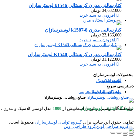
کنارسالنی مدرن کریستالی k1546 لوسترسازان
34,632,000
تومان
افزودن به سبد خرید
کنارسالنی مدرن k1587-8 لوسترسازان
23,166,000
تومان
افزودن به سبد خرید
کنارسالنی مدرن کریستالی K1540 لوسترسازان
31,122,000
تومان
افزودن به سبد خرید
محصولات لوسترسازان
آباژور
شمعدان
لوستر مدرن
لوستر کلاسیک
دسترسی سریع
سوالات متداول
رویه ارسال سفارش
راهنمای ثبت سفارش
راهنمای پرداخت اینترنتی
صنایع روشنایی لوسترسازان
فروشگاه اینترنتی لوسترسازان
مدل لوستر کلاسیک و مدرن ، آباژور ایستاده و رومیزی ، شمعدان ، میوه خوری ایستاده و رومیزی ، کنارسالنی ایستاده ، دیوارکوب ، گردسوز و محصولات چوبی یکی از بزرگترین تولیدکنندگان لوستر در ایران است.
با بیش از
1000
تمامی حقوق این سایت برای
گــروه تولیدی لوسترسازان
محفوظ است.
گروه طراحی آوین