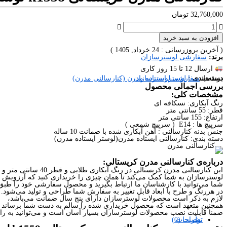
32,760,000
تومان
افزودن به سبد خرید
( آخرین بروزرسانی : 24 خرداد, 1405 )
برند:
سفارشی لوسترسازان
ارسال 12 تا 15 روز کاری
برند ها:
دسته بندی :
سفارشی لوسترسازان
لوستر ایستاده مدرن (کنارسالنی مدرن)
بررسی اجمالی محصول
مشخصات کلی:
رنگ آبکاری: نسکافه ای
قطر: 55 سانتی متر
ارتفاع: 155 سانتی متر
سرپیچ ها : E14 ( سرپیچ شمعی )
جنس بدنه کنارسالنی : آهن آبکاری شده با ضمانت 10 ساله
دسته بندی: کنارسالنی ایستاده مدرن(لوستر ایستاده مدرن)
درباره‌ی کنارسالنی مدرن کریستالی:
این کنارسالنی مدرن کریستالی در رنگ آبکاری طلایی و قطر 40 سانتی متر و ارتفاع 145 سانتی متر با مدرن‌ترین طراحی و بهترین متریال تولید شده است،
لوسترسازان به شما کمک می‌کند تا همان چیزی را خریداری کنید که آرزویش را
شما می‌توانید با کارشناسان ما ارتباط بگیرید و محصول سفارشی خود را طبق 
در هررنگ و طرح با ابعاد قابل تغییر به سفارش شما طراحی و تولید می‌شود.
لازم به ذکر است محصولات لوسترسازان دارای پنج سال ضمانت می‌باشد،
همچنین متعهد است که محصول خریداری شده را سالم به دست شما برساند و ت
ضمنا قابلیت نصب محصولات لوسترسازان بسیار آسان است و می‌توانید به راح
نظرات (0)
توضیحات