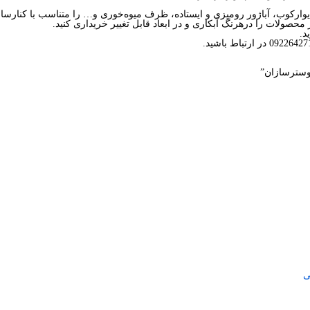
یوارکوب، آباژور رومیزی و ایستاده، ظرف میوه‌خوری و… را متناسب با کنارسا
محصولات را درهرنگ آبکاری و در ابعاد قابل تغییر خریداری کنید.
د.