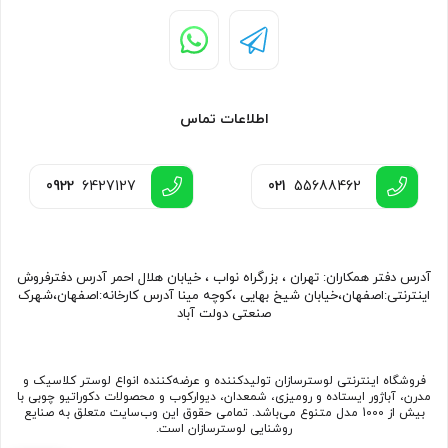
اطلاعات تماس
0922
6427127
021
55688462
آدرس دفتر همکاران: تهران ، بزرگراه نواب ، خیابان هلال احمر آدرس دفترفروش
اینترنتی:اصفهان،خیابان شیخ بهایی ،کوچه مینا آدرس کارخانه:اصفهان،شهرک
صنعتی دولت آباد
فروشگاه اینترنتی لوسترسازان تولیدکننده و عرضه‌کننده انواع لوستر کلاسیک و
مدرن، آباژور ایستاده و رومیزی، شمعدان، دیوارکوب و محصولات دکوراتیو چوبی با
بیش از 1000 مدل متنوع می‌باشد. تمامی حقوق این وب‌سایت متعلق به صنایع
روشنایی لوسترسازان است.