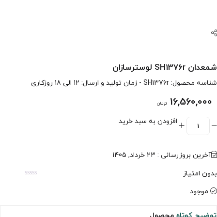
شمعدان SH1376r لوسترسازان
شناسه محصول:
SH1376r
- زمان تولید و ارسال: 12 الی 18 روزکاری
16,560,000
تومان
افزودن به سبد خرید
آخرین بروزرسانی : 23 خرداد, 1405
بدون امتیاز
موجود
توضیح کوتاه
محصول