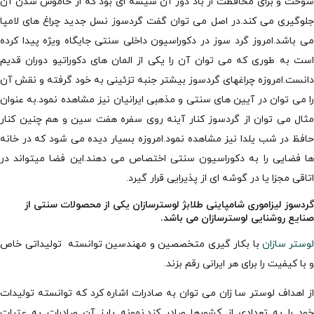
سوخت و برای محافظت از باد دور آن شیشه ای بود که از خاموش شدن آن
جلوگیری می کند.در اصل می توان گفت گردسوز نسل جدید چراغ های لامپا
می باشد.امروز گرد سوز در دکوراسیون داخلی سنتی جایگاه ویژه پیدا کرده
است به طوری که می توان آن را یکی از المان های دکوراتیو دوران قدیم
دانست.امروزه چراغهای گردسوز بیشتر جنبه تزئینی به خود گرفته و نقش آن
را می توان در آیین های سنتی و مذهبی ایرانیان نیز مشاهده نمود.به عنوان
مثال می توان از گردسوز کنار آینه روی سفره هفت سین و هم چنین کنار
حافظ در شب یلدا نیز مشاهده نمود.امروزه بسیار دیده می شود که در خانه
ها فضایی را به دکوراسیون سنتی اختصاص می دهند.این فضا میتواند در
اتاقی مجزا یا در گوشه ای از پذیرایی قرار گیرد.
گردسوز لیزاموری شامپاینی طلابژ لوسترسازان یکی از محصولات سنتی از
صنایع روشنایی لوسترسازان می باشد.
لوستر سازان
با بکار گیری متخصصین و مهندسین توانسته تولیداتی خاص
و با کیفیت را برای هر ایرانی رقم بزند.
از اهداف لوستر سا زان می توان به صادرات اشاره کرد که توانسته تولیدات
خود را به تعدادی از کشورها صادر کند.نمونه بارز آن صادرات به عتبات