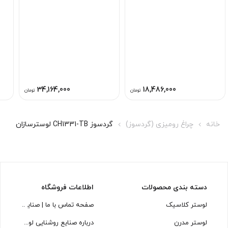
34,164,000
18,486,000
تومان
تومان
خانه
چراغ رومیزی (گردسوز)
گردسوز CH1331-TB لوسترسازان
دسته بندی محصولات
اطلاعات فروشگاه
لوستر کلاسیک
صفحه تماس با ما | صنایع روشنایی
لوستر مدرن
درباره صنایع روشنایی لوسترسازان