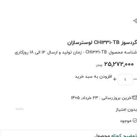
گردسوز CH1331-TB لوسترسازان
شناسه محصول:
CH1331-TB
- زمان تولید و ارسال: 12 الی 18 روزکاری
25,272,000
تومان
افزودن به سبد خرید
آخرین بروزرسانی : 23 خرداد, 1405
بدون امتیاز
موجود
توضیح کوتاه
محصول