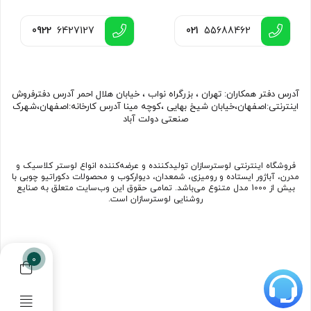
0922
6427127
021
55688462
آدرس دفتر همکاران: تهران ، بزرگراه نواب ، خیابان هلال احمر آدرس دفترفروش
اینترنتی:اصفهان،خیابان شیخ بهایی ،کوچه مینا آدرس کارخانه:اصفهان،شهرک
صنعتی دولت آباد
فروشگاه اینترنتی لوسترسازان تولیدکننده و عرضه‌کننده انواع لوستر کلاسیک و
مدرن، آباژور ایستاده و رومیزی، شمعدان، دیوارکوب و محصولات دکوراتیو چوبی با
بیش از 1000 مدل متنوع می‌باشد. تمامی حقوق این وب‌سایت متعلق به صنایع
روشنایی لوسترسازان است.
0