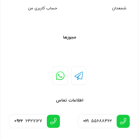
شمعدان
حساب کاربری من
مجوزها
اطلاعات تماس
0922
6427127
021
55688462