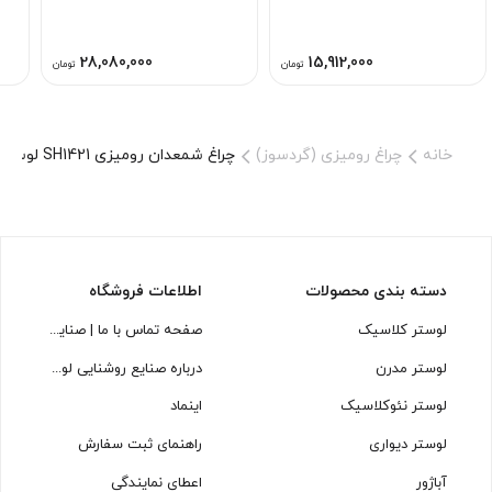
28,080,000
15,912,000
تومان
تومان
خانه
چراغ رومیزی (گردسوز)
چراغ شمعدان رومیزی SH1421 لوسترسازان
دسته بندی محصولات
اطلاعات فروشگاه
لوستر کلاسیک
صفحه تماس با ما | صنایع روشنایی لوسترسازان
لوستر مدرن
درباره صنایع روشنایی لوسترسازان
لوستر نئوکلاسیک
اینماد
لوستر دیواری
راهنمای ثبت سفارش
آباژور
اعطای نمایندگی