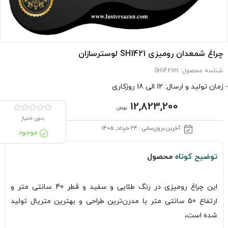
چراغ شمعدان رومیزی SH1421 لوسترسازان
شناسه محصول:
SH1421m
- زمان تولید و ارسال: 12 الی 18 روزکاری
12,823,200
تومان
بدون امتیاز
آخرین بروزرسانی : 24 خرداد, 1405
موجود
توضیح کوتاه
محصول
این چراغ رومیزی در رنگ طلایی و سفید و قطر 40 سانتی متر و
ارتفاع 50 سانتی متر با مدرن‌ترین طراحی و بهترین متریال تولید
شده است،