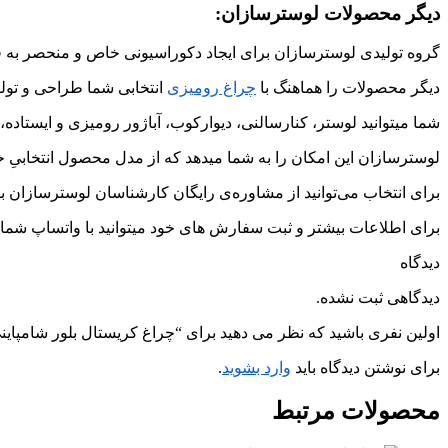
دیگر محصولات لوسترسازان:
گروه تولیدی لوسترسازان برای ایجاد دکوراسیونی خاص و منحصر به ف
دیگر محصولات را هماهنگ با
چراغ رومیزی
انتخابی شما طراحی و تولی
شما میتوانید لوستر، کنارسالنی، دیوارکوب، آباژور رومیزی و ایستا
لوسترسازان این امکان را به شما میدهد که از مدل محصول انتخابیِ خو
برای انتخاب می‌توانید از مشاوره‌ی رایگان کارشناسان لوسترسازان به
برای اطلاعات بیشتر و ثبت سفارش های خود میتوانید با واتساپ شماره‌ی 09226427127 در ارتباط 
دیدگاه
دیدگاهی ثبت نشده.
اولین نفری باشید که نظر می دهید برای “چراغ کریستال بلور شامپاینی CH1412 لوسترسازا
برای نوشتن دیدگاه باید
وارد بشوید
.
محصولات
مرتبط