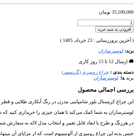
35,100,000
تومان
افزودن به سبد خرید
( آخرین بروزرسانی : 23 خرداد, 1405 )
برند:
لوسترسازان
🚚 ارسال 12 تا 15 روز کاری
دسته بندی :
چراغ رومیزی (گردسوز)
برند ها:
لوسترسازان
بررسی اجمالی محصول
این چراغ کریستال بلور شامپاینی مدرن در رنگ آبکاری طلایی و قطر 25 سانتی متر و ارتفاع 70 سانتی متر با مدرن‌ترین طراحی و بهترین متریال تولید شده است،
لوسترسازان به شما کمک می‌کند تا همان چیزی را خریداری کنید که در
در هررنگ و طرح با ابعاد قابل تغییر و انتخاب مدل لاله به سفارش شم
جنس بدنه این چراغ رومیزی از آلومینیوم است که از مزایای آن میتوان