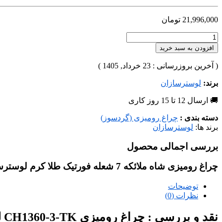
21,996,000
تومان
افزودن به سبد خرید
( آخرین بروزرسانی : 23 خرداد, 1405 )
برند:
لوسترسازان
🚚 ارسال 12 تا 15 روز کاری
دسته بندی :
چراغ رومیزی (گردسوز)
برند ها:
لوسترسازان
بررسی اجمالی محصول
چراغ رومیزی شاه ملائکه 7 شعله فورتیک طلا کرم لوسترسازان از دسته محصولات تولیدی صنایع روشنایی لوستر سازان می باشد.
توضیحات
نظرات (0)
نقد و بررسی :
چراغ رومیزی CH1360-3-TK لوسترسازان