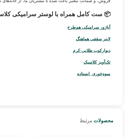
فروش، و ضمانت معتبر باعث شده تا مشتریان ما، از خانه‌های شخصی
📦 ست کامل همراه با لوستر سرامیکی کلاسیک L1185-4 ش
آباژور سرامیکی هم‌طرح
لاینر سقفی هماهنگ
دیوارکوب طلایی-کرم
تک‌آویز کلاسیک
میوه‌خوری ایستاده
محصولات
مرتبط