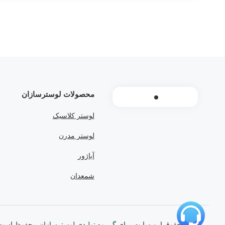
محصولات لوسترسازان
لوستر کلاسیک
لوستر مدرن
آباژور
شمعدان
تمامی حقوق این سایت برای
گــروه تولیدی لوسترسازان
محفوظ است