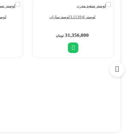
لوستر L1110-6 لوسترسازان
لوستر L1200-4A 
31,356,000
تومان