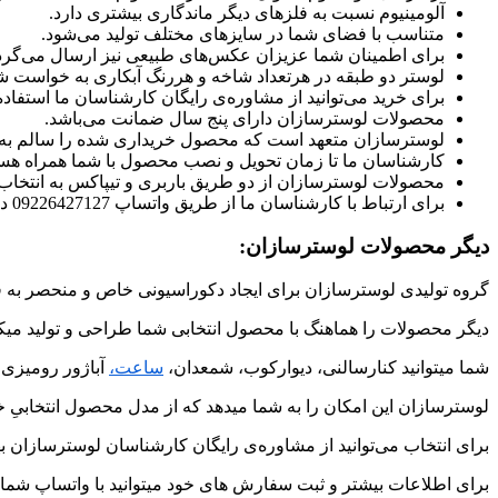
آلومینیوم نسبت به فلزهای دیگر ماندگاری بیشتری دارد.
متناسب با فضای شما در سایزهای مختلف تولید می‌شود.
برای اطمینان شما عزیزان عکس‌های طبیعی نیز ارسال می‌گرد
لوستر دو طبقه در هرتعداد شاخه و هررنگ آبکاری به خواست شما
برای خرید می‌توانید از مشاوره‌ی رایگان کارشناسان ما استفاده 
محصولات لوسترسازان دارای پنج سال ضمانت می‌باشد.
لوسترسازان متعهد است که محصول خریداری شده را سالم به
کارشناسان ما تا زمان تحویل و نصب محصول با شما همراه هست
محصولات لوسترسازان از دو طریق باربری و تیپاکس به انتخا
برای ارتباط با کارشناسان ما از طریق واتساپ 09226427127 در ارتباط باشید.
دیگر محصولات لوسترسازان:
گروه تولیدی لوسترسازان برای ایجاد دکوراسیونی خاص و منحصر به ف
دیگر محصولات را هماهنگ با محصول انتخابی شما طراحی و تولید میکن
شما میتوانید کنارسالنی، دیوارکوب، شمعدان،
ساعت،
آباژور رومیزی 
لوسترسازان این امکان را به شما میدهد که از مدل محصول انتخابیِ خو
برای انتخاب می‌توانید از مشاوره‌ی رایگان کارشناسان لوسترسازان به
برای اطلاعات بیشتر و ثبت سفارش های خود میتوانید با واتساپ شماره ی 09226427127 در ارتباط