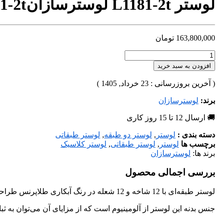
لوستر L1181-2t لوسترسازان
1-2t
163,800,000
تومان
افزودن به سبد خرید
( آخرین بروزرسانی : 23 خرداد, 1405 )
برند:
لوسترسازان
🚚 ارسال 12 تا 15 روز کاری
دسته بندی :
لوستر
,
لوستر دو طبقه
,
لوستر طبقاتی
برچسب ها
لوستر
,
لوستر طبقاتی
,
لوستر کلاسیک
برند ها:
لوسترسازان
بررسی اجمالی محصول
لوستر طبقه‌ای با 12 شاخه و 12 شعله در رنگ آبکاری طلاپرنس طراحی و تولید شده است، که می‌توان متناسب با فضا و سلیقه‌ی شما در هررنگ آبکاری، هرتعداد شاخه و ابعاد مورد نظر تولید کرد.
جنس بدنه این لوستر از آلومینیوم است که از مزایای آن می‌توان به ثبا