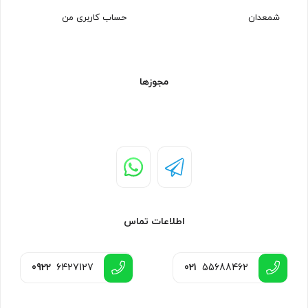
شمعدان
حساب کاربری من
مجوزها
اطلاعات تماس
0922
6427127
021
55688462