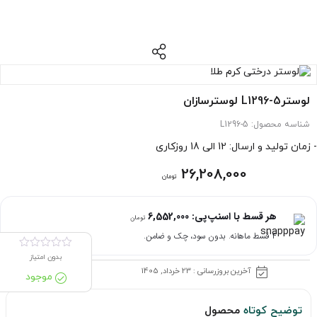
لوسترL1296-5 لوسترسازان
شناسه محصول:
L1296-5
- زمان تولید و ارسال: 12 الی 18 روزکاری
26,208,000
تومان
هر قسط با اسنپ‌پی:
6,552,000
تومان
۴ قسط ماهانه. بدون سود، چک و ضامن.
بدون امتیاز
آخرین بروزرسانی : 23 خرداد, 1405
موجود
توضیح کوتاه
محصول