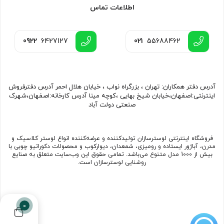
اطلاعات تماس
0922
6427127
021
55688462
آدرس دفتر همکاران: تهران ، بزرگراه نواب ، خیابان هلال احمر آدرس دفترفروش
اینترنتی:اصفهان،خیابان شیخ بهایی ،کوچه مینا آدرس کارخانه:اصفهان،شهرک
صنعتی دولت آباد
فروشگاه اینترنتی لوسترسازان تولیدکننده و عرضه‌کننده انواع لوستر کلاسیک و
مدرن، آباژور ایستاده و رومیزی، شمعدان، دیوارکوب و محصولات دکوراتیو چوبی با
بیش از 1000 مدل متنوع می‌باشد. تمامی حقوق این وب‌سایت متعلق به صنایع
روشنایی لوسترسازان است.
0