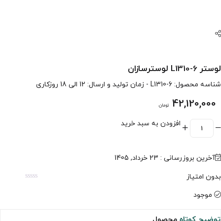
لوستر L1310-6 لوسترسازان
شناسه محصول:
L1310-6
- زمان تولید و ارسال: 12 الی 18 روزکاری
42,120,000
تومان
افزودن به سبد خرید
آخرین بروزرسانی : 23 خرداد, 1405
بدون امتیاز
موجود
توضیح کوتاه
محصول