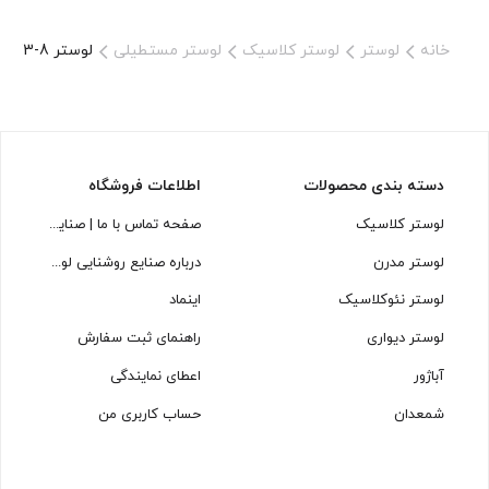
خانه
لوستر
لوستر کلاسیک
لوستر مستطیلی
لوستر L1373-8 لوسترسازان
دسته بندی محصولات
اطلاعات فروشگاه
لوستر کلاسیک
صفحه تماس با ما | صنایع روشنایی لوسترسازان
لوستر مدرن
درباره صنایع روشنایی لوسترسازان
لوستر نئوکلاسیک
اینماد
لوستر دیواری
راهنمای ثبت سفارش
آباژور
اعطای نمایندگی
شمعدان
حساب کاربری من