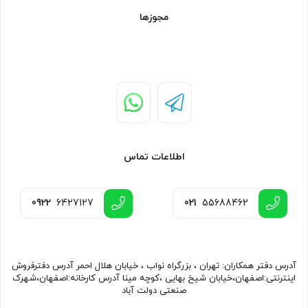
مجوزها
اطلاعات تماس
0922
6427127
021
55688462
آدرس دفتر همکاران: تهران ، بزرگراه نواب ، خیابان هلال احمر آدرس دفترفروش
اینترنتی:اصفهان،خیابان شیخ بهایی ،کوچه مینا آدرس کارخانه:اصفهان،شهرک
صنعتی دولت آباد