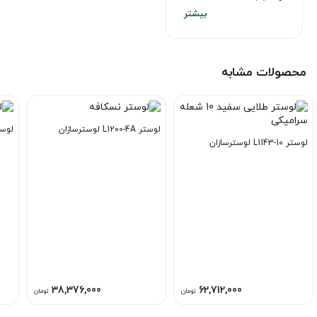
محصولات مشابه
لوستر L1200-4A لوسترسازان
لوستر L1118-5 
لوستر L1143-10 لوسترسازان
38,376,000
62,712,000
تومان
تومان