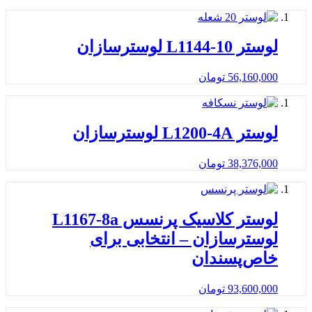
لوستر L1144-10 لوسترسازان
56,160,000
تومان
لوستر L1200-4A لوسترسازان
38,376,000
تومان
لوستر کلاسیک پرنسس L1167-8a
لوسترسازان – انتخابی برای
خاص‌پسندان
93,600,000
تومان