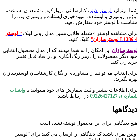
شما میتوانید
لوستر لاینر
، کنارسالنی، دیوارکوب، شمعدان، ساعت،
آباژور رومیزی و ایستاده، میوه‌خوری ایستاده و رومیزی و… را
متناسب با لوستر خود سفارش دهید.
برای مشاهده لوستر 4 شعله طلایی همین مدل رونی لینک
” لوستر
L1386-4 لوسترسازان”
کلیک کنید.
لوسترسازان
این امکان را به شما میدهد که از مدل محصول انتخابیِ
خود دیگر محصولات را درهر رنگ آبکاری و در ابعاد قابل تغییر
خریداری کنید.
برای انتخاب می‌توانید از مشاوره‌ی رایگان کارشناسان لوسترسازان
بهره بگیرید.
برای اطلاعات بیشتر و ثبت سفارش های خود میتوانید با
واتساپ
شماره ی 09226427127
در ارتباط باشید.
دیدگاهها
هیچ دیدگاهی برای این محصول نوشته نشده است.
اولین نفری باشید که دیدگاهی را ارسال می کنید برای “لوستر
L1386-5a لوسترسازان”