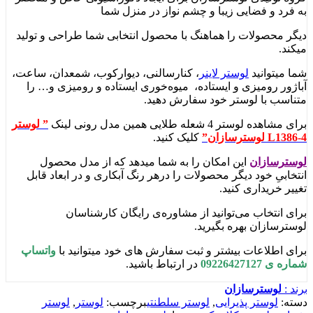
به فرد و فضایی زیبا و چشم نواز در منزل شما
دیگر محصولات را هماهنگ با محصول انتخابی شما طراحی و تولید
میکند.
شما میتوانید
لوستر لاینر
، کنارسالنی، دیوارکوب، شمعدان، ساعت،
آباژور رومیزی و ایستاده، میوه‌خوری ایستاده و رومیزی و… را
متناسب با لوستر خود سفارش دهید.
برای مشاهده لوستر 4 شعله طلایی همین مدل رونی لینک
” لوستر
L1386-4 لوسترسازان”
کلیک کنید.
لوسترسازان
این امکان را به شما میدهد که از مدل محصول
انتخابیِ خود دیگر محصولات را درهر رنگ آبکاری و در ابعاد قابل
تغییر خریداری کنید.
برای انتخاب می‌توانید از مشاوره‌ی رایگان کارشناسان
لوسترسازان بهره بگیرید.
برای اطلاعات بیشتر و ثبت سفارش های خود میتوانید با
واتساپ
شماره ی 09226427127
در ارتباط باشید.
برند :
لوسترسازان
دسته:
لوستر پذیرایی
,
لوستر سلطنتی
برچسب:
لوستر
,
لوستر