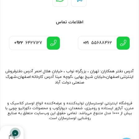
اطلاعات تماس
0922
6427127
021
55688462
آدرس دفتر همکاران: تهران ، بزرگراه نواب ، خیابان هلال احمر آدرس دفترفروش
اینترنتی:اصفهان،خیابان شیخ بهایی ،کوچه مینا آدرس کارخانه:اصفهان،شهرک
صنعتی دولت آباد
فروشگاه اینترنتی لوسترسازان تولیدکننده و عرضه‌کننده انواع لوستر کلاسیک و
مدرن، آباژور ایستاده و رومیزی، شمعدان، دیوارکوب و محصولات دکوراتیو چوبی با
بیش از 1000 مدل متنوع می‌باشد. تمامی حقوق این وب‌سایت متعلق به صنایع
روشنایی لوسترسازان است.
0