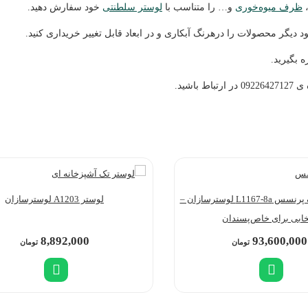
،
ظرف میوه‌خوری
و… را متناسب با
لوستر سلطنتی
خود سفارش دهید.
 دیگر محصولات را درهرنگ آبکاری و در ابعاد قابل تغییر خریداری کنید.
 بگیرید.
شید.
لوستر کلاسیک پرنسس L1167-8a لوسترسازان –
لوستر A1203 لوسترسازان
خابی برای خاص‌پسندان
8,892,000
93,600,000
تومان
تومان