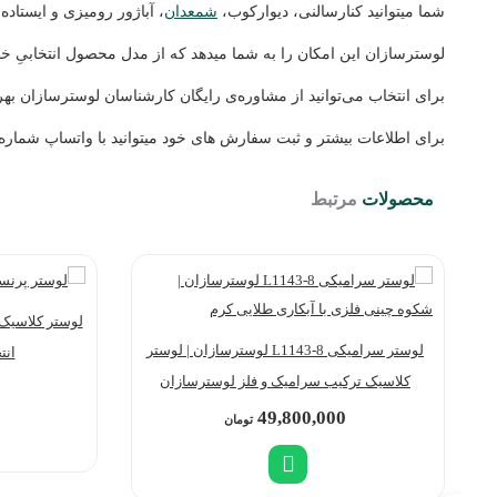
شما میتوانید کنارسالنی، دیوارکوب،
شمعدان
، آباژور رومیزی و ایستاده
لوسترسازان این امکان را به شما میدهد که از مدل محصول انتخابیِ خود
برای انتخاب می‌توانید از مشاوره‌ی رایگان کارشناسان لوسترسازان بهره
برای اطلاعات بیشتر و ثبت سفارش های خود میتوانید با واتساپ شماره ی 09226427127 در ارتباط با
محصولات
مرتبط
لوستر سرامیکی L1143-8 لوسترسازان | لوستر
انت
کلاسیک ترکیب سرامیک و فلز لوسترسازان
49,800,000
تومان