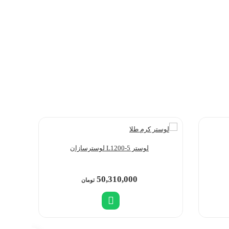
لوستر L1200-5 لوسترسازان
50,310,000
تومان