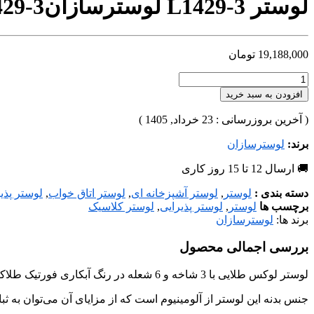
لوستر L1429-3 لوسترسازان
29-3
19,188,000
تومان
افزودن به سبد خرید
( آخرین بروزرسانی : 23 خرداد, 1405 )
برند:
لوسترسازان
🚚 ارسال 12 تا 15 روز کاری
دسته بندی :
لوستر
,
لوستر آشپزخانه ای
,
لوستر اتاق خواب
,
لوستر پذی
برچسب ها
لوستر
,
لوستر پذیرایی
,
لوستر کلاسیک
برند ها:
لوسترسازان
بررسی اجمالی محصول
لوستر لوکس طلایی با 3 شاخه و 6 شعله در رنگ آبکاری فورتیک طلاکرم طراحی و تولید شده است، که می‌توان متناسب با فضا و سلیقه‌ی شما در هررنگ آبکاری، هرتعداد شاخه و ابعاد مورد نظر تولید کرد.
جنس بدنه این لوستر از آلومینیوم است که از مزایای آن می‌توان به ثبا