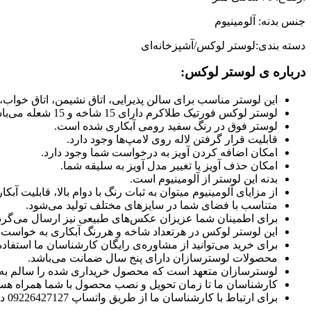
جنس بدنه: آلومینیوم
دسته بندی:لوستر لوکس/آشپزخانه‌ای
درباره ی لوستر لوکس:
این لوستر مناسب برای سالن پذیرایی، اتاق نشیمن، اتاق خواب،
لوستر لوکس فورتیک طلاکرم دارای 15 شاخه و 15 شعله می‌باشد.
لوستر فوق در رنگ سفید رومی آبکاری شده است.
قابلیت قرار گرفتن لاله روی لامپ‌ها وجود دارد.
امکان اضافه کردن آویز به درخواست شما وجود دارد.
امکان حذف آویز یا تغییر مدل آویز به سلیقه شما.
بدنه این لوستر از آلومینیوم است.
از مزایای آلومینیوم میتوان به ثبات رنگ با دوام بالا، قابلیت 
متناسب با فضای شما در سایزهای مختلف تولید می‌شود.
برای اطمینان شما عزیزان عکس‌های طبیعی نیز ارسال می‌گرد
این لوستر لوکس در هرتعداد شاخه و هررنگ آبکاری به خواست ش
برای خرید می‌توانید از مشاوره‌ی رایگان کارشناسان ما استفاده 
محصولات لوسترسازان دارای پنج سال ضمانت می‌باشد.
لوسترسازان متعهد است که محصول خریداری شده را سالم به
کارشناسان ما تا زمان تحویل و نصب محصول با شما همراه هست
برای ارتباط با کارشناسان ما از طریق واتساپ 09226427127 در ارتباط باشید.