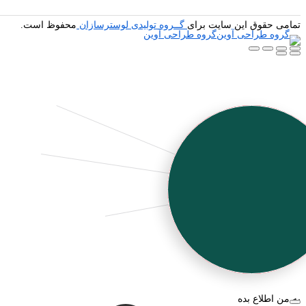
تمامی حقوق این سایت برای
گــروه تولیدی لوسترسازان
محفوظ است.
گروه طراحی آوین
به من اطلاع بده