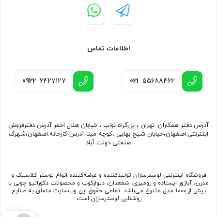
اطلاعات تماس
0922
6427127
021
55688462
آدرس دفتر همکاران: تهران ، بزرگراه نواب ، خیابان هلال احمر آدرس دفترفروش
اینترنتی:اصفهان،خیابان شیخ بهایی ،کوچه مینا آدرس کارخانه:اصفهان،شهرک
صنعتی دولت آباد
فروشگاه اینترنتی لوسترسازان تولیدکننده و عرضه‌کننده انواع لوستر کلاسیک و
مدرن، آباژور ایستاده و رومیزی، شمعدان، دیوارکوب و محصولات دکوراتیو چوبی با
بیش از 1000 مدل متنوع می‌باشد. تمامی حقوق این وب‌سایت متعلق به صنایع
روشنایی لوسترسازان است.