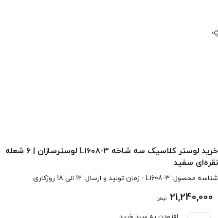
خرید لوستر کلاسیک سه شاخه L1608-3 لوسترسازان | ۶ شعله
نقره‌ای سفید
شناسه محصول:
L1608-3
- زمان تولید و ارسال: 12 الی 18 روزکاری
21,240,000
تومان
افزودن به سبد خرید