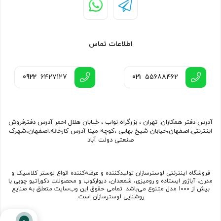
اطلاعات تماس
0922
6427127
021
55688462
آدرس دفتر همکاران: تهران ، بزرگراه نواب ، خیابان هلال احمر آدرس دفترفروش
اینترنتی:اصفهان،خیابان شیخ بهایی ،کوچه مینا آدرس کارخانه:اصفهان،شهرک
صنعتی دولت آباد
فروشگاه اینترنتی لوسترسازان تولیدکننده و عرضه‌کننده انواع لوستر کلاسیک و
مدرن، آباژور ایستاده و رومیزی، شمعدان، دیوارکوب و محصولات دکوراتیو چوبی با
بیش از 1000 مدل متنوع می‌باشد. تمامی حقوق این وب‌سایت متعلق به صنایع
روشنایی لوسترسازان است.