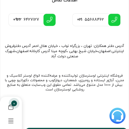
اطلاعات تماس
0922
6427127
021
55688462
آدرس دفتر همکاران: تهران ، بزرگراه نواب ، خیابان هلال احمر آدرس دفترفروش
اینترنتی:اصفهان،خیابان شیخ بهایی ،کوچه مینا آدرس کارخانه:اصفهان،شهرک
صنعتی دولت آباد
فروشگاه اینترنتی لوسترسازان تولیدکننده و عرضه‌کننده انواع لوستر کلاسیک و
مدرن، آباژور ایستاده و رومیزی، شمعدان، دیوارکوب و محصولات دکوراتیو چوبی با
بیش از 1000 مدل متنوع می‌باشد. تمامی حقوق این وب‌سایت متعلق به صنایع
روشنایی لوسترسازان است.
0