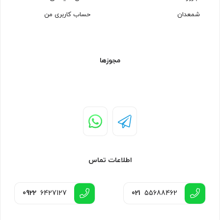
شمعدان
حساب کاربری من
مجوزها
اطلاعات تماس
0922
6427127
021
55688462