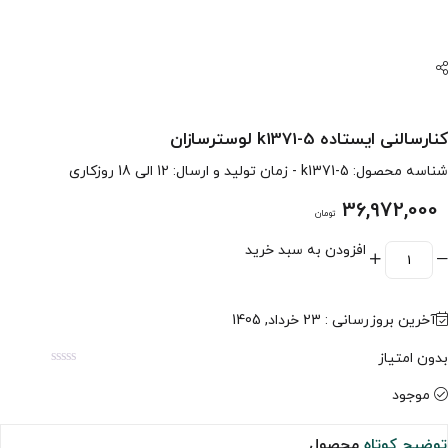
کنارسالنی ایستاده k1371-5 لوسترسازان
شناسه محصول:
k1371-5
- زمان تولید و ارسال: 12 الی 18 روزکاری
36,972,000
تومان
افزودن به سبد خرید
آخرین بروزرسانی : 23 خرداد, 1405
بدون امتیاز
موجود
توضیح کوتاه
محصول