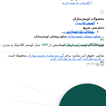
افزودن به سبد خرید
محصولات لوسترسازان
آباژور
شمعدان
لوستر مدرن
لوستر کلاسیک
دسترسی سریع
سوالات متداول
رویه ارسال سفارش
راهنمای ثبت سفارش
راهنمای پرداخت اینترنتی
صنایع روشنایی لوسترسازان
فروشگاه اینترنتی لوسترسازان
مدل لوستر کلاسیک و مدرن ، آباژور ایستاده و رومیزی ، شمعدان ، میوه خوری ایستاده و رومیزی ، کنارسالنی ایستاده ، دیوارکوب ، گردسوز و محصولات چوبی یکی از بزرگترین تولیدکنندگان لوستر در ایران است.
با بیش از
1000
تمامی حقوق این سایت برای
گــروه تولیدی لوسترسازان
محفوظ است.
گروه طراحی آوین