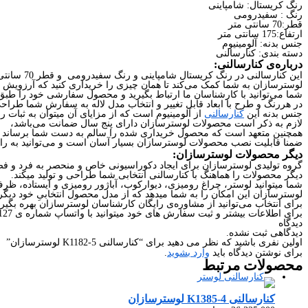
رنگ کریستال: شامپاینی
رنگ : سفیدرومی
قطر:70 سانتی متر
ارتفاع:175 سانتی متر
جنس بدنه: آلومینیوم
دسته بندی: کنارسالنی
درباره‌ی کنارسالنی:
این کنارسالنی در رنگ کریستال شامپاینی و رنگ سفیدرومی و قطر 70 سانتی متر و ارتفاع 175 سانتی متر با مدرن‌ترین طراحی و بهترین متریال تولید شده است،
لوسترسازان به شما کمک می‌کند تا همان چیزی را خریداری کنید که آرزویش را
شما می‌توانید با کارشناسان ما ارتباط بگیرید و محصول سفارشی خود را طبق 
در هررنگ و طرح با ابعاد قابل تغییر و انتخاب مدل لاله به سفارش شما طراحی
جنس بدنه این
کنارسالنی
از آلومینیوم است که از مزایای آن میتوان به ثبات ر
لازم به ذکر است محصولات لوسترسازان دارای پنج سال ضمانت می‌باشد،
همچنین متعهد است که محصول خریداری شده را سالم به دست شما برساند و ت
ضمنا قابلیت نصب محصولات لوسترسازان بسیار آسان است و می‌توانید به راح
دیگر محصولات لوسترسازان:
گروه تولیدی لوسترسازان برای ایجاد دکوراسیونی خاص و منحصر به فرد و فضا
دیگر محصولات را هماهنگ با کنارسالنی انتخابی شما طراحی و تولید میکند.
شما میتوانید لوستر، چراغ رومیزی، دیوارکوب، آباژور رومیزی و ایستاده، ظ
لوسترسازان این امکان را به شما میدهد که از مدل محصول انتخابیِ خود دیگر 
برای انتخاب می‌توانید از مشاوره‌ی رایگان کارشناسان لوسترسازان بهره بگیری
برای اطلاعات بیشتر و ثبت سفارش های خود میتوانید با واتساپ شماره ی 09226427127 در ارتباط باشید.
دیدگاه
دیدگاهی ثبت نشده.
اولین نفری باشید که نظر می دهید برای “کنارسالنی K1182-5 لوسترسازان”
برای نوشتن دیدگاه باید
وارد بشوید
.
محصولات
مرتبط
کنارسالنی K1385-4 لوسترسازان