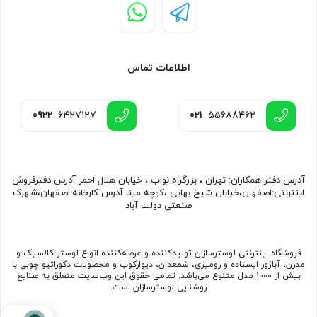
اطلاعات تماس
0922
6427127
021
55688462
آدرس دفتر همکاران: تهران ، بزرگراه نواب ، خیابان هلال احمر آدرس دفترفروش
اینترنتی:اصفهان،خیابان شیخ بهایی ،کوچه مینا آدرس کارخانه:اصفهان،شهرک
صنعتی دولت آباد
فروشگاه اینترنتی لوسترسازان تولیدکننده و عرضه‌کننده انواع لوستر کلاسیک و
مدرن، آباژور ایستاده و رومیزی، شمعدان، دیوارکوب و محصولات دکوراتیو چوبی با
بیش از 1000 مدل متنوع می‌باشد. تمامی حقوق این وب‌سایت متعلق به صنایع
روشنایی لوسترسازان است.