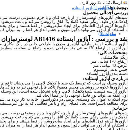
ارسال 12 تا 15 روز کاری
برند ها:
برچسب ها
دسته بندی :
آباژور
آباژور
,
لوسترسازان
آباژور ایستاده
بررسی اجمالی محصول
شیدهای آباژورهای لوسترسازان از پارچه کتان و یا چرم مصنوعی درست می‌ش
کلاهک‌ها در طیف رنگی سفید کاملا یک اتاق را روشن می‌کند و باعث می‌شود فضا 
آباژورها گزینه فوق العاده‌ای برای ایجاد سایه‌روشن در فضا هستند و برای پخ
با استفاده از آباژور می‌توانید دکوراسیون و چشم انداز هر فضا را به میزان ق
نظرات (0)
توضیحات
نقد و بررسی :
آباژور ایستاده AB1416 لوسترسازان
آباژور ایستاده لوسترسازان، آباژوری مدرن با طراحی خاص در رنگ آبکاری 
این آباژور در ارتفاع 170 سانتی متر طراحی شده و ارتفاع آن بسته به سفارش مشتری قابل تغییر است.
مشخصات کلی:
رنگ: طلامشکی
ارتفاع: 170 سانتی متر
عرض: 40 سانتی متر
جنس بدنه: آلومینیوم
دسته بندی:آباژور ایستاده
درباره ی آباژور ایستاده:
آباژور وسیله‌ای است که توسط یک شید یا کلاهک لامپی را می‌پوشاند تا نوری
در آباژورها علاوه بر روشنایی محیط معمولا تاکید قابل توجهی نیز به ویژگی‌های
آباژور از سه قسمت شید(کلاهک)، لامپ و پایه تشکیل شده است، این وسیله دو
اول اینکه می‌تواند نور قابلل توجهی را در فضا ایجاد کند.
دوم اینکه به عنوان یک وسیله‌ی تزیینی در دکوراسیون خانه به کار برده می‌شو
برای مطالعه،استراحت،ایجاد فضای آرام و یا هر فعالیتی که به نور غیرمستقیم نی
جزییات:
شیدهای آباژورهای لوسترسازان از پارچه کتان و یا چرم مصنوعی درست می‌ش
کلاهک‌ها در طیف رنگی سفید کاملا یک اتاق را روشن می‌کند و باعث می‌شود فضا 
آباژورها گزینه فوق العاده‌ای برای ایجاد سایه‌روشن در فضا هستند و برای پخ
با استفاده از آباژور می‌توانید دکوراسیون و چشم انداز هر فضا را به میزان ق
مزایای آباژور ایستاده: