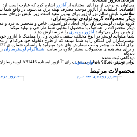
می‌توان به برخی از مزایای استفاده از
آباژور
اشاره کرد که عبارت است از:
اقتصادی:
استفاده از آباژور موجب مصرف بهینه برق می‌شود، در واقع شما نیاز ن
سلامتی:
تابشِ سالم نور آباژور برای بینایی مفید است،زیرا تابش نورهای مستق
دیگر محصولات گروه تولیدی لوسترسازان:
گروه تولیدی لوسترسازان برای ایجاد دکوراسیونی خاص و منحصر به فرد و فضا
دیگر محصولات را هماهنگ با محصول انتخابی شما طراحی و تولید میکند.
از همین مدل می‌توانید
آباژور رومیزی
را نیز سفارش دهید.
شما میتوانید لوستر در انوع مختلف سقفی،لاینری و… را هماهنگ با آباژور خو
لوسترسازان این امکان را به شما میدهد که از طرح دلخواه خود هرکدام از م
برای اطلاعات بیشتر و ثبت سفارش های خود میتوانید با واتساپ شماره ی 09226427127 در ارتباط باشید.
و برای مشاهده ی محصولات بیشتر علاوه بر سایت
اینستاگرام لوسترسازان
را 
دیدگاه
دیدگاهی ثبت نشده.
اولین نفری باشید که نظر می دهید برای “آباژور ایستاده AB1416 لوسترسازان”
برای نوشتن دیدگاه باید
وارد بشوید
.
محصولات
مرتبط