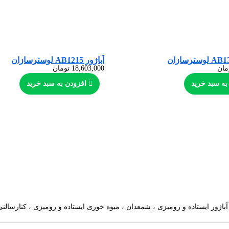
آباژور AB1215 لوسترسازان
مان
18,603,000
تومان
به سبد خرید
افزودن به سبد خرید