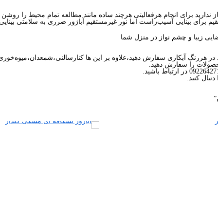
دارید برای انجام هرفعالیتی هرچند ساده مانند مطالعه تمام محیط را روشن نگه
یم برای بینایی آسیب‌زاست اما نور غیرمستقیم آباژور ضرری به سلامتی بینایی ا
یی زیبا و چشم نواز در منزل شما
د در هررنگ آبکاری سفارش دهید،علاوه بر این ها کنارسالنی،شمعدان،میوه‌خور
حصولات را سفارش دهید.
دنبال کنید.