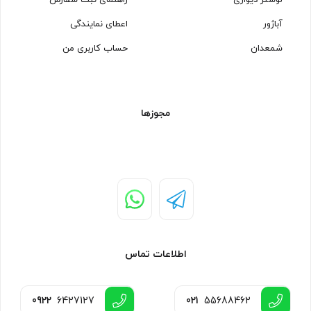
لوستر دیواری
راهنمای ثبت سفارش
آباژور
اعطای نمایندگی
شمعدان
حساب کاربری من
مجوزها
اطلاعات تماس
0922
6427127
021
55688462