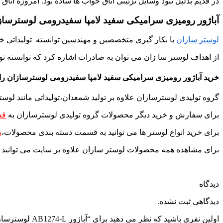
در قدیم بدلیل نبود وسایل تزئینی اتاق خواب ها ساده بود. امروزه ات
آباژور رومیزی سرامیکی سفید لامپا سفیدرومی لوسترسازا
لوستر سازان
با بکار گیری متخصصین و مهندسین توانسته تولیداتی خاص
از اهداف لوستر سا زان می توان به صادرات اشاره کرد که توانسته تول
خرید آباژور رومیزی سرامیکی سفید لامپا سفیدرومی لوسترسازان را 
گروه تولیدی لوسترسازان علاوه بر تولید شمعدان،تولیداتی مانند
لوست
برای سفارش و خرید دیگر محصولات گروه تولیدی لوسترسازان به
قس
برای خرید انواع لوستر ها می توانید به قسمت دسته بندی محصولات،
ب
برای مشاهده همه محصولات لوستر سازان علاوه بر سایت می توانید 
دیدگاه
دیدگاهی ثبت نشده.
اولین نفری باشید که نظر می دهید برای “آباژور AB1274-L لوسترسازان”