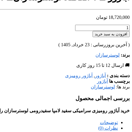
18,720,000
تومان
افزودن به سبد خرید
( آخرین بروزرسانی : 23 خرداد, 1405 )
برند:
لوسترسازان
🚚 ارسال 12 تا 15 روز کاری
دسته بندی :
آباژور
,
آباژور رومیزی
برچسب ها
آباژور
برند ها:
لوسترسازان
بررسی اجمالی محصول
خرید آباژور رومیزی سرامیکی سفید لامپا سفیدرومی لوسترسازان را 
توضیحات
نظرات (0)