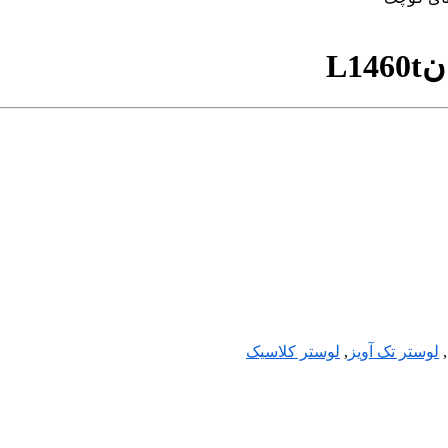
L1460t
,
لوستر تک آویز
,
لوستر کلاسیک